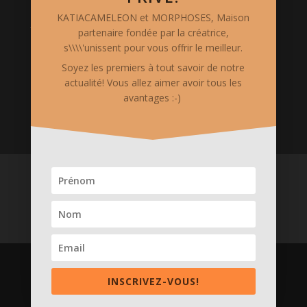
KATIACAMELEON et MORPHOSES, Maison
Mentions Légales
partenaire fondée par la créatrice,
le site www.katia-cameleon.com est hébergé chez
s\\\\'unissent pour vous offrir le meilleur.
OVH. Il est édité et possédé par "S.A.S. CREAKAT",
Soyez les premiers à tout savoir de notre
siégeant au 5 Rue Auguste Chabrières - 75015 PARIS.
actualité! Vous allez aimer avoir tous les
Code APE 1413Z. Siret 75375311000018
avantages :-)
ACCUEIL
Boutique en ligne
Services merveilleux
Créations
La Créatrice & ses Valeurs
Prenons CONTACT
Medias
INSCRIVEZ-VOUS!
Design de
Elegant Themes
| Propulsé par
WordPress