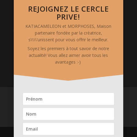
Photos de mode: Vanessa Vercel
REJOIGNEZ LE CERCLE
Stylisme: Katia Cameleon
PRIVE!
KATIACAMELEON et MORPHOSES, Maison
Mentions Légales
partenaire fondée par la créatrice,
le site www.katia-cameleon.com est hébergé chez
s\\\\'unissent pour vous offrir le meilleur.
OVH. Il est édité et possédé par "S.A.S. CREAKAT",
Soyez les premiers à tout savoir de notre
siégeant au 5 Rue Auguste Chabrières - 75015 PARIS.
actualité! Vous allez aimer avoir tous les
Code APE 1413Z. Siret 75375311000018
avantages :-)
ACCUEIL
Boutique en ligne
Services merveilleux
Créations
La Créatrice & ses Valeurs
Prenons CONTACT
Medias