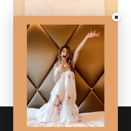
Chemise So Magnetic/ édition limitée n°8
198,00
€
Crédits
Logo réalisé par Thierry Mercier/ TMCC.