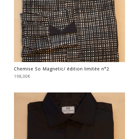
Chemise So Magnetic/ édition limitée n°2
198,00
€