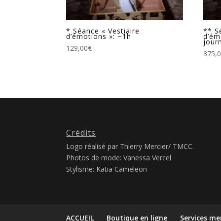
* Séance « Vestiaire
** S
d’émotions »: ~1h
d’ém
jour
129,00
€
375,
Crédits
Logo réalisé par Thierry Mercier/ TMCC.
Photos de mode: Vanessa Vercel
Stylisme: Katia Cameleon
ACCUEIL
Boutique en ligne
Services me