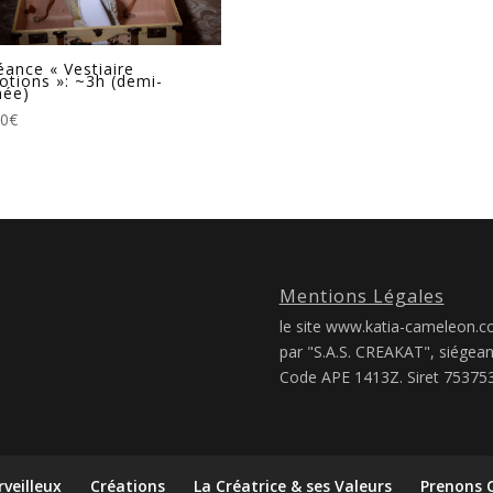
éance « Vestiaire
otions »: ~3h (demi-
née)
00
€
Mentions Légales
le site www.katia-cameleon.co
par "S.A.S. CREAKAT", siégea
Code APE 1413Z. Siret 7537
rveilleux
Créations
La Créatrice & ses Valeurs
Prenons