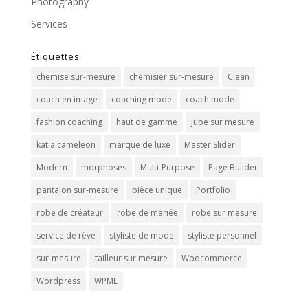
Photography
Services
Étiquettes
chemise sur-mesure
chemisier sur-mesure
Clean
coach en image
coaching mode
coach mode
fashion coaching
haut de gamme
jupe sur mesure
katia cameleon
marque de luxe
Master Slider
Modern
morphoses
Multi-Purpose
Page Builder
pantalon sur-mesure
pièce unique
Portfolio
robe de créateur
robe de mariée
robe sur mesure
service de rêve
styliste de mode
styliste personnel
sur-mesure
tailleur sur mesure
Woocommerce
Wordpress
WPML