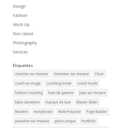
Design
Fashion
Mock Up
Non classé
Photography
Services
Étiquettes
chemise sur-mesure
chemisier sur-mesure
Clean
coach en image
coaching mode
coach mode
fashion coaching
haut de gamme
jupe sur mesure
katia cameleon
marque de luxe
Master Slider
Modern
morphoses
Multi-Purpose
Page Builder
pantalon sur-mesure
pièce unique
Portfolio