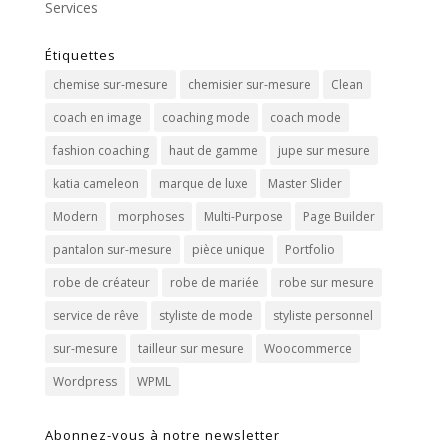
Services
Étiquettes
chemise sur-mesure
chemisier sur-mesure
Clean
coach en image
coaching mode
coach mode
fashion coaching
haut de gamme
jupe sur mesure
katia cameleon
marque de luxe
Master Slider
Modern
morphoses
Multi-Purpose
Page Builder
pantalon sur-mesure
pièce unique
Portfolio
robe de créateur
robe de mariée
robe sur mesure
service de rêve
styliste de mode
styliste personnel
sur-mesure
tailleur sur mesure
Woocommerce
Wordpress
WPML
Abonnez-vous à notre newsletter