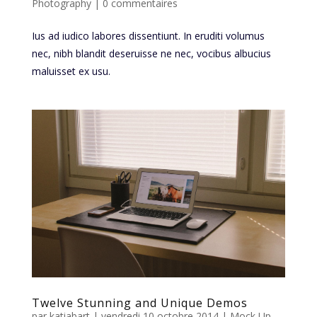
Photography
|
0 commentaires
Ius ad iudico labores dissentiunt. In eruditi volumus
nec, nibh blandit deseruisse ne nec, vocibus albucius
maluisset ex usu.
Twelve Stunning and Unique Demos
par
katiabart
|
vendredi 10 octobre 2014
|
Mock Up
,