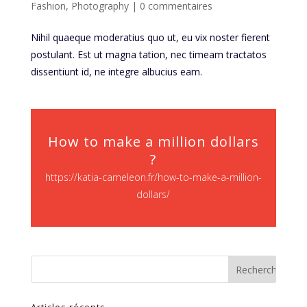
Fashion
,
Photography
|
0 commentaires
Nihil quaeque moderatius quo ut, eu vix noster fierent
postulant. Est ut magna tation, nec timeam tractatos
dissentiunt id, ne integre albucius eam.
How to make a million dollars
?
https://katia-cameleon.fr/how-to-make-a-million-
dollars/