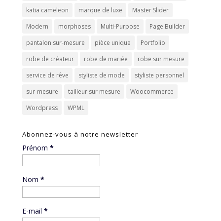
katia cameleon
marque de luxe
Master Slider
Modern
morphoses
Multi-Purpose
Page Builder
pantalon sur-mesure
pièce unique
Portfolio
robe de créateur
robe de mariée
robe sur mesure
service de rêve
styliste de mode
styliste personnel
sur-mesure
tailleur sur mesure
Woocommerce
Wordpress
WPML
Abonnez-vous à notre newsletter
Prénom
*
Nom
*
E-mail
*