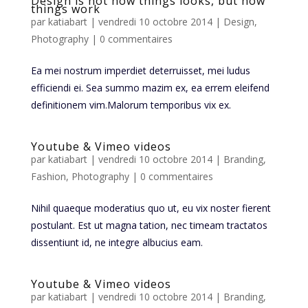
Design is not how things looks, but how
things work
par
katiabart
|
vendredi 10 octobre 2014
|
Design
,
Photography
|
0 commentaires
Ea mei nostrum imperdiet deterruisset, mei ludus
efficiendi ei. Sea summo mazim ex, ea errem eleifend
definitionem vim.Malorum temporibus vix ex.
Youtube & Vimeo videos
par
katiabart
|
vendredi 10 octobre 2014
|
Branding
,
Fashion
,
Photography
|
0 commentaires
Nihil quaeque moderatius quo ut, eu vix noster fierent
postulant. Est ut magna tation, nec timeam tractatos
dissentiunt id, ne integre albucius eam.
Youtube & Vimeo videos
par
katiabart
|
vendredi 10 octobre 2014
|
Branding
,