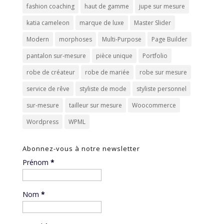
fashion coaching
haut de gamme
jupe sur mesure
katia cameleon
marque de luxe
Master Slider
Modern
morphoses
Multi-Purpose
Page Builder
pantalon sur-mesure
pièce unique
Portfolio
robe de créateur
robe de mariée
robe sur mesure
service de rêve
styliste de mode
styliste personnel
sur-mesure
tailleur sur mesure
Woocommerce
Wordpress
WPML
Abonnez-vous à notre newsletter
Prénom
*
Nom
*