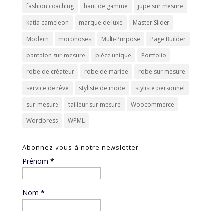
fashion coaching
haut de gamme
jupe sur mesure
katia cameleon
marque de luxe
Master Slider
Modern
morphoses
Multi-Purpose
Page Builder
pantalon sur-mesure
pièce unique
Portfolio
robe de créateur
robe de mariée
robe sur mesure
service de rêve
styliste de mode
styliste personnel
sur-mesure
tailleur sur mesure
Woocommerce
Wordpress
WPML
Abonnez-vous à notre newsletter
Prénom
*
Nom
*