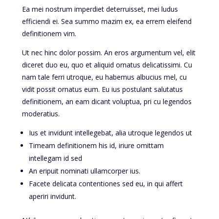
Ea mei nostrum imperdiet deterruisset, mei ludus
efficiendi ei. Sea summo mazim ex, ea errem eleifend
definitionem vim.
Ut nec hinc dolor possim. An eros argumentum vel, elit
diceret duo eu, quo et aliquid ornatus delicatissimi. Cu
nam tale ferri utroque, eu habemus albucius mel, cu
vidit possit ornatus eum. Eu ius postulant salutatus
definitionem, an eam dicant voluptua, pri cu legendos
moderatius.
Ius et invidunt intellegebat, alia utroque legendos ut
Timeam definitionem his id, iriure omittam
intellegam id sed
An eripuit nominati ullamcorper ius.
Facete delicata contentiones sed eu, in qui affert
aperiri invidunt.