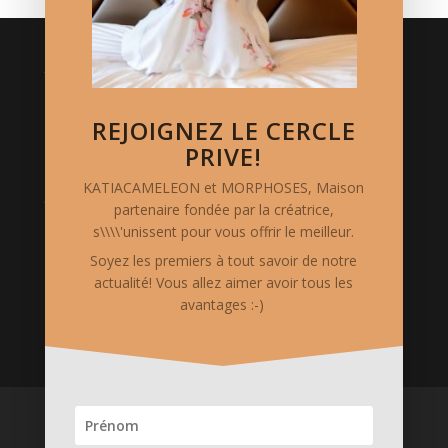
Crédits
Logo réalisé par Thierry Mercier/ TMCC.
Photos de mode: Vanessa Vercel
REJOIGNEZ LE CERCLE
Stylisme: Katia Cameleon
PRIVE!
KATIACAMELEON et MORPHOSES, Maison
Mentions Légales
partenaire fondée par la créatrice,
le site www.katia-cameleon.com est hébergé chez
s\\\\'unissent pour vous offrir le meilleur.
OVH. Il est édité et possédé par "S.A.S. CREAKAT",
Soyez les premiers à tout savoir de notre
siégeant au 5 Rue Auguste Chabrières - 75015 PARIS.
actualité! Vous allez aimer avoir tous les
Code APE 1413Z. Siret 75375311000018
avantages :-)
ACCUEIL
Boutique en ligne
Services merveilleux
Créations