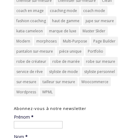
chemise sur-mesure
chemisier sur-mesure
Clean
coach en image
coaching mode
coach mode
fashion coaching
haut de gamme
jupe sur mesure
katia cameleon
marque de luxe
Master Slider
Modern
morphoses
Multi-Purpose
Page Builder
pantalon sur-mesure
pièce unique
Portfolio
robe de créateur
robe de mariée
robe sur mesure
service de rêve
styliste de mode
styliste personnel
sur-mesure
tailleur sur mesure
Woocommerce
Wordpress
WPML
Abonnez-vous à notre newsletter
Prénom
*
Nom
*