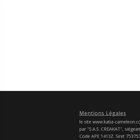
Mentions Légales
le site www.katia-cameleon.co
par "S.A.S. CREAKAT", siégea
Code APE 1413Z. Siret 7537