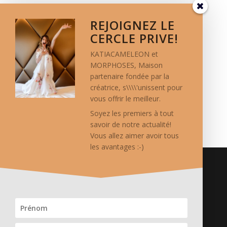
REJOIGNEZ LE
CERCLE PRIVE!
KATIACAMELEON et
MORPHOSES, Maison
partenaire fondée par la
créatrice, s\\\\'unissent pour
vous offrir le meilleur.
Soyez les premiers à tout
savoir de notre actualité!
Vous allez aimer avoir tous
les avantages :-)
Crédits
Logo réalisé par Thierry Mercier/ TMCC.
Photos de mode: Vanessa Vercel
Stylisme: Katia Cameleon