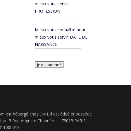
mieux vous servir:
PROFESSION
Mieux vous connaître pour
mieux vous servir: DATE DE
NAISSANCE
m est hébergé chez OVH. Il est édité et possédé
nt au 5 Rue Auguste Chabrières - 75015 PARIS.
5311000018