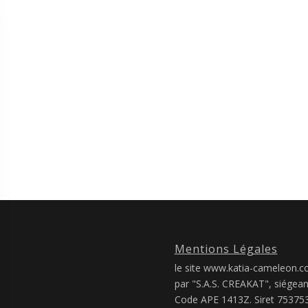
Mentions Légales
le site www.katia-cameleon.co
par "S.A.S. CREAKAT", siégea
Code APE 1413Z. Siret 7537