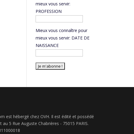
mieux vous servir:
PROFESSION
Mieux vous connaître pour
mieux vous servir: DATE DE
NAISSANCE
m est hébergé chez OVH. Il est édité et possédé
nt au 5 Rue Auguste Chabrières - 75015 PARIS.
5311000018