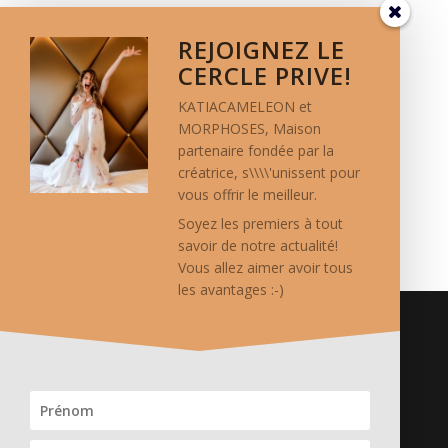
REJOIGNEZ LE
CERCLE PRIVE!
KATIACAMELEON et
MORPHOSES, Maison
partenaire fondée par la
créatrice, s\\\\'unissent pour
vous offrir le meilleur.
Soyez les premiers à tout
savoir de notre actualité!
Vous allez aimer avoir tous
les avantages :-)
Crédits
Logo réalisé par Thierry Mercier/ TMCC.
Photos de mode: Vanessa Vercel
Stylisme: Katia Cameleon