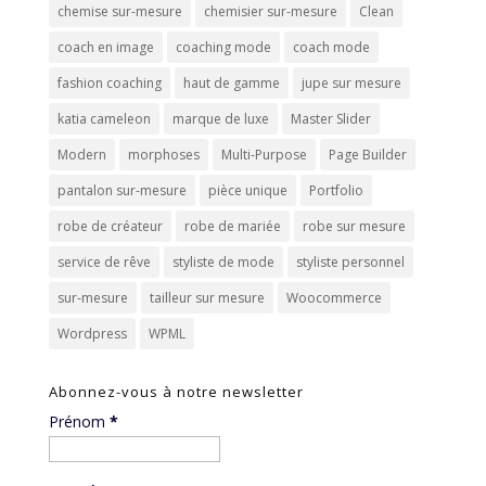
chemise sur-mesure
chemisier sur-mesure
Clean
coach en image
coaching mode
coach mode
fashion coaching
haut de gamme
jupe sur mesure
katia cameleon
marque de luxe
Master Slider
Modern
morphoses
Multi-Purpose
Page Builder
pantalon sur-mesure
pièce unique
Portfolio
robe de créateur
robe de mariée
robe sur mesure
service de rêve
styliste de mode
styliste personnel
sur-mesure
tailleur sur mesure
Woocommerce
Wordpress
WPML
Abonnez-vous à notre newsletter
Prénom
*