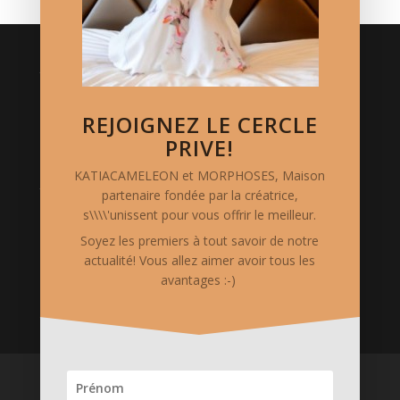
Crédits
Logo réalisé par Thierry Mercier/ TMCC.
Photos de mode: Vanessa Vercel
REJOIGNEZ LE CERCLE
Stylisme: Katia Cameleon
PRIVE!
KATIACAMELEON et MORPHOSES, Maison
Mentions Légales
partenaire fondée par la créatrice,
le site www.katia-cameleon.com est hébergé chez
s\\\\'unissent pour vous offrir le meilleur.
OVH. Il est édité et possédé par "S.A.S. CREAKAT",
Soyez les premiers à tout savoir de notre
siégeant au 5 Rue Auguste Chabrières - 75015 PARIS.
actualité! Vous allez aimer avoir tous les
Code APE 1413Z. Siret 75375311000018
avantages :-)
ACCUEIL
Boutique en ligne