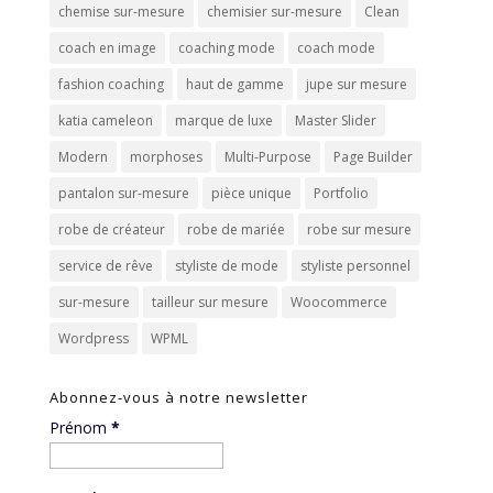
chemise sur-mesure
chemisier sur-mesure
Clean
coach en image
coaching mode
coach mode
fashion coaching
haut de gamme
jupe sur mesure
katia cameleon
marque de luxe
Master Slider
Modern
morphoses
Multi-Purpose
Page Builder
pantalon sur-mesure
pièce unique
Portfolio
robe de créateur
robe de mariée
robe sur mesure
service de rêve
styliste de mode
styliste personnel
sur-mesure
tailleur sur mesure
Woocommerce
Wordpress
WPML
Abonnez-vous à notre newsletter
Prénom
*