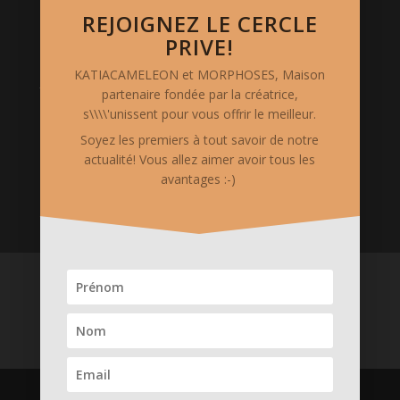
Photos de mode: Vanessa Vercel
REJOIGNEZ LE CERCLE
Stylisme: Katia Cameleon
PRIVE!
KATIACAMELEON et MORPHOSES, Maison
Mentions Légales
partenaire fondée par la créatrice,
le site www.katia-cameleon.com est hébergé chez
s\\\\'unissent pour vous offrir le meilleur.
OVH. Il est édité et possédé par "S.A.S. CREAKAT",
Soyez les premiers à tout savoir de notre
siégeant au 5 Rue Auguste Chabrières - 75015 PARIS.
actualité! Vous allez aimer avoir tous les
Code APE 1413Z. Siret 75375311000018
avantages :-)
ACCUEIL
Boutique en ligne
Services merveilleux
Créations
La Créatrice & ses Valeurs
Prenons CONTACT
Medias