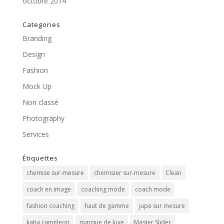
octobre 2014
Categories
Branding
Design
Fashion
Mock Up
Non classé
Photography
Services
Étiquettes
chemise sur-mesure
chemisier sur-mesure
Clean
coach en image
coaching mode
coach mode
fashion coaching
haut de gamme
jupe sur mesure
katia cameleon
marque de luxe
Master Slider