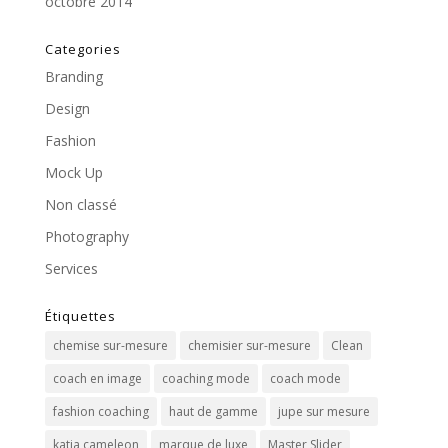
octobre 2014
Categories
Branding
Design
Fashion
Mock Up
Non classé
Photography
Services
Étiquettes
chemise sur-mesure
chemisier sur-mesure
Clean
coach en image
coaching mode
coach mode
fashion coaching
haut de gamme
jupe sur mesure
katia cameleon
marque de luxe
Master Slider