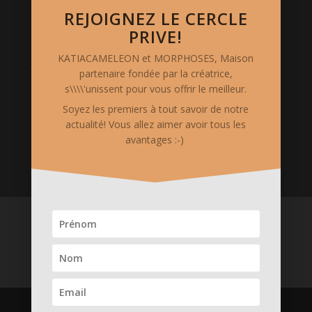
Photos de mode: Vanessa Vercel
REJOIGNEZ LE CERCLE
Stylisme: Katia Cameleon
PRIVE!
KATIACAMELEON et MORPHOSES, Maison
Mentions Légales
partenaire fondée par la créatrice,
le site www.katia-cameleon.com est hébergé chez
s\\\\'unissent pour vous offrir le meilleur.
OVH. Il est édité et possédé par "S.A.S. CREAKAT",
Soyez les premiers à tout savoir de notre
siégeant au 5 Rue Auguste Chabrières - 75015 PARIS.
actualité! Vous allez aimer avoir tous les
Code APE 1413Z. Siret 75375311000018
avantages :-)
ACCUEIL
Boutique en ligne
Services merveilleux
Créations
La Créatrice & ses Valeurs
Prenons CONTACT
Medias