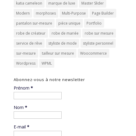
katia cameleon
marque de luxe
Master Slider
Modern
morphoses
Multi-Purpose
Page Builder
pantalon sur-mesure
pièce unique
Portfolio
robe de créateur
robe de mariée
robe sur mesure
service de rêve
styliste de mode
styliste personnel
sur-mesure
tailleur sur mesure
Woocommerce
Wordpress
WPML
Abonnez-vous à notre newsletter
Prénom
*
Nom
*
E-mail
*